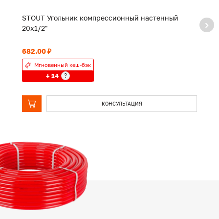
STOUT Угольник компрессионный настенный
S
20х1/2"
2
682.00 ₽
1 
Мгновенный кеш-бэк
+ 14
?
КОНСУЛЬТАЦИЯ