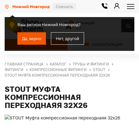
Нижний Новгород
Сменить
0 позиций
0
Ваш регион Нижний Новгород?
0 ₽
Да, верно
Нет, другой
КАТАЛОГ
КОНСУЛЬТАЦИЯ
ГЛАВНАЯ СТРАНИЦА
КАТАЛОГ
ТРУБЫ И ФИТИНГИ
ФИТИНГИ
КОМПРЕССИОННЫЕ ФИТИНГИ
STOUT
STOUT МУФТА КОМПРЕССИОННАЯ ПЕРЕХОДНАЯЯ 32Х26
STOUT МУФТА
КОМПРЕССИОННАЯ
ПЕРЕХОДНАЯЯ 32Х26