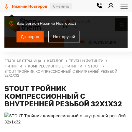
Нижний Новгород
Сменить
0 позиций
0
Ваш регион Нижний Новгород?
0 ₽
Да, верно
Нет, другой
КАТАЛОГ
КОНСУЛЬТАЦИЯ
ГЛАВНАЯ СТРАНИЦА
КАТАЛОГ
ТРУБЫ И ФИТИНГИ
ФИТИНГИ
КОМПРЕССИОННЫЕ ФИТИНГИ
STOUT
STOUT ТРОЙНИК КОМПРЕССИОННЫЙ С ВНУТРЕННЕЙ РЕЗЬБОЙ
32Х1Х32
STOUT ТРОЙНИК
КОМПРЕССИОННЫЙ С
ВНУТРЕННЕЙ РЕЗЬБОЙ 32Х1Х32