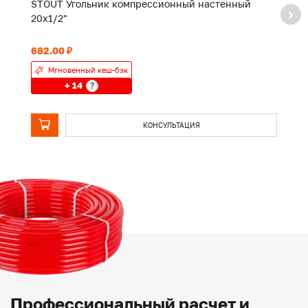
STOUT Угольник компрессионный настенный
S
20х1/2"
2
682.00 ₽
1 
Мгновенный кеш-бэк
+ 14
?
КОНСУЛЬТАЦИЯ
Профессиональный расчет и