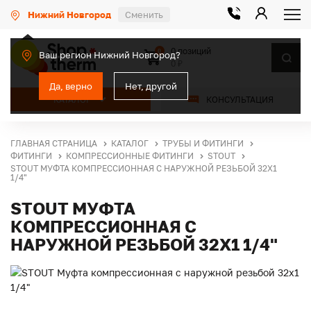
Нижний Новгород
Сменить
0 позиций
0
Ваш регион Нижний Новгород?
0 ₽
Да, верно
Нет, другой
КАТАЛОГ
КОНСУЛЬТАЦИЯ
ГЛАВНАЯ СТРАНИЦА
КАТАЛОГ
ТРУБЫ И ФИТИНГИ
ФИТИНГИ
КОМПРЕССИОННЫЕ ФИТИНГИ
STOUT
STOUT МУФТА КОМПРЕССИОННАЯ С НАРУЖНОЙ РЕЗЬБОЙ 32Х1
1/4"
STOUT МУФТА
КОМПРЕССИОННАЯ С
НАРУЖНОЙ РЕЗЬБОЙ 32Х1 1/4"