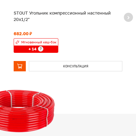
STOUT Угольник компрессионный настенный
S
20х1/2"
2
682.00 ₽
1 
Мгновенный кеш-бэк
+ 14
?
КОНСУЛЬТАЦИЯ