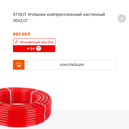
STOUT Угольник компрессионный настенный
S
20х1/2"
2
682.00 ₽
1 
Мгновенный кеш-бэк
+ 14
?
КОНСУЛЬТАЦИЯ