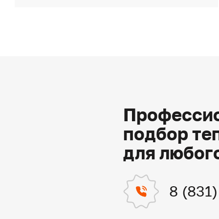
Профессио
подбор те
для любог
8 (831