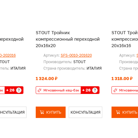
STOUT Тройник
STOUT Трой
переходной
компрессионный переходной
компрессио
20х16х20
20х16х16
0-202016
Артикул:
SFS-0010-201620
Артикул:
TOUT
Производитель:
STOUT
Производ
итель:
ИТАЛИЯ
Страна производитель:
ИТАЛИЯ
Страна пр
1 324.00 ₽
1 318.00 ₽
+ 26
+ 26
?
?
эк
Мгновенный кеш-бэк
Мгновенны
НСУЛЬТАЦИЯ
КУПИТЬ
КОНСУЛЬТАЦИЯ
КУПИТЬ