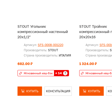
STOUT Угольник
STOUT Тройник
компрессионный настенный
компрессионный 
20х1/2"
20х20х16
Артикул:
SFS-0008-001220
Артикул:
SFS-001
Производитель:
STOUT
Производитель:
S
Страна производитель:
ИТАЛИЯ
Страна производ
682.00 ₽
1 324.00 ₽
+ 14
?
Мгновенный кеш-бэк
Мгновенный кеш-б
КУПИТЬ
КОНСУЛЬТАЦИЯ
КУПИТЬ
КО