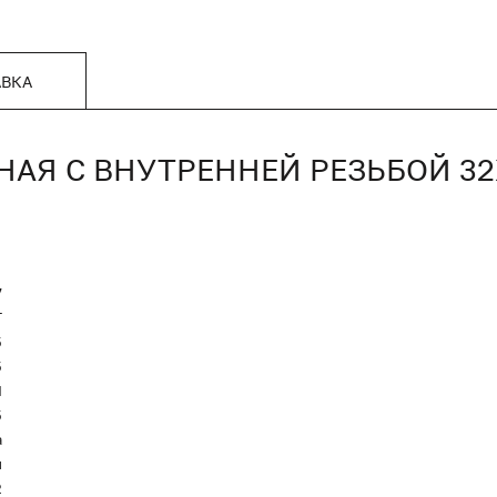
АВКА
АЯ С ВНУТРЕННЕЙ РЕЗЬБОЙ 32
7
T
5
5
Я
5
а
й
2