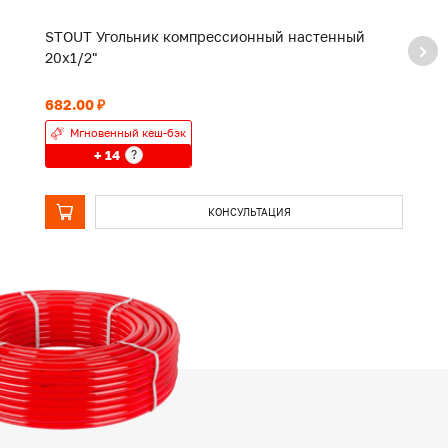
STOUT Угольник компрессионный настенный
S
20х1/2"
2
682.00 ₽
1 
Мгновенный кеш-бэк
+ 14
?
КОНСУЛЬТАЦИЯ