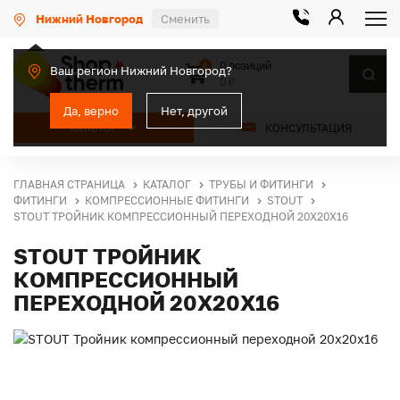
Нижний Новгород
Сменить
0 позиций
0
Ваш регион Нижний Новгород?
0 ₽
Да, верно
Нет, другой
КАТАЛОГ
КОНСУЛЬТАЦИЯ
ГЛАВНАЯ СТРАНИЦА
КАТАЛОГ
ТРУБЫ И ФИТИНГИ
ФИТИНГИ
КОМПРЕССИОННЫЕ ФИТИНГИ
STOUT
STOUT ТРОЙНИК КОМПРЕССИОННЫЙ ПЕРЕХОДНОЙ 20Х20Х16
STOUT ТРОЙНИК
КОМПРЕССИОННЫЙ
ПЕРЕХОДНОЙ 20Х20Х16