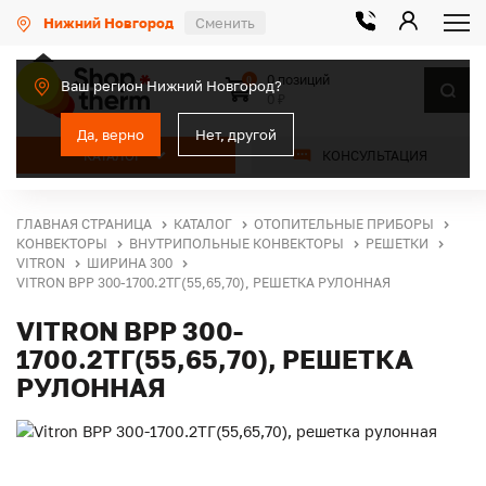
Нижний Новгород
Сменить
0 позиций
0
Ваш регион Нижний Новгород?
0 ₽
Да, верно
Нет, другой
КАТАЛОГ
КОНСУЛЬТАЦИЯ
ГЛАВНАЯ СТРАНИЦА
КАТАЛОГ
ОТОПИТЕЛЬНЫЕ ПРИБОРЫ
КОНВЕКТОРЫ
ВНУТРИПОЛЬНЫЕ КОНВЕКТОРЫ
РЕШЕТКИ
VITRON
ШИРИНА 300
VITRON ВРР 300-1700.2ТГ(55,65,70), РЕШЕТКА РУЛОННАЯ
VITRON ВРР 300-
1700.2ТГ(55,65,70), РЕШЕТКА
РУЛОННАЯ