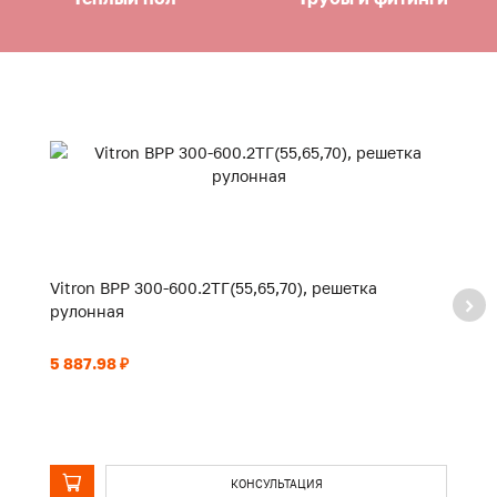
Vitron ВРР 300-600.2ТГ(55,65,70), решетка
Vi
рулонная
р
5 887.98 ₽
6 
КОНСУЛЬТАЦИЯ