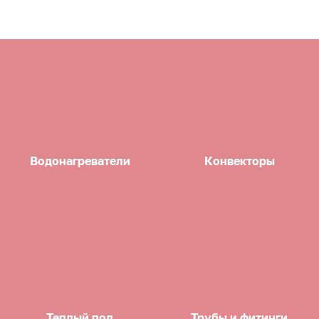
Водонагреватели
Конвекторы
Теплый пол
Трубы и фитинги