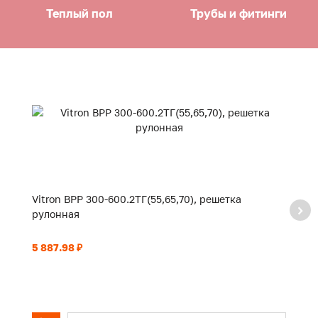
Теплый пол
Трубы и фитинги
Vitron ВРР 300-600.2ТГ(55,65,70), решетка
Vi
рулонная
р
5 887.98 ₽
6 