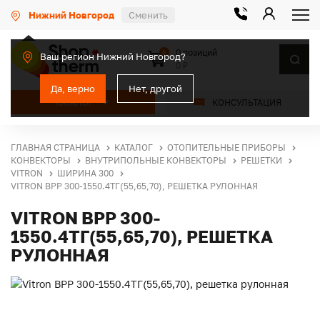
Нижний Новгород
Сменить
0 позиций
0
Ваш регион Нижний Новгород?
0 ₽
Да, верно
Нет, другой
КАТАЛОГ
КОНСУЛЬТАЦИЯ
ГЛАВНАЯ СТРАНИЦА
КАТАЛОГ
ОТОПИТЕЛЬНЫЕ ПРИБОРЫ
КОНВЕКТОРЫ
ВНУТРИПОЛЬНЫЕ КОНВЕКТОРЫ
РЕШЕТКИ
VITRON
ШИРИНА 300
VITRON ВРР 300-1550.4ТГ(55,65,70), РЕШЕТКА РУЛОННАЯ
VITRON ВРР 300-
1550.4ТГ(55,65,70), РЕШЕТКА
РУЛОННАЯ