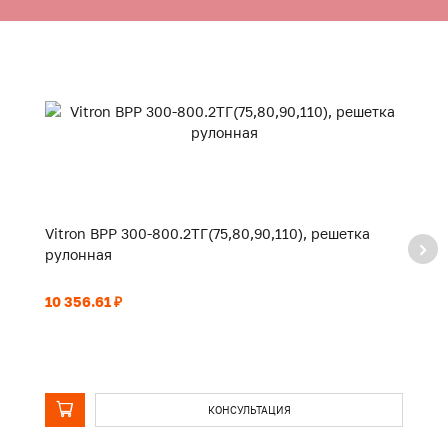
Vitron ВРР 300-800.2ТГ(75,80,90,110), решетка
Vi
рулонная
р
10 356.61 ₽
11
КОНСУЛЬТАЦИЯ