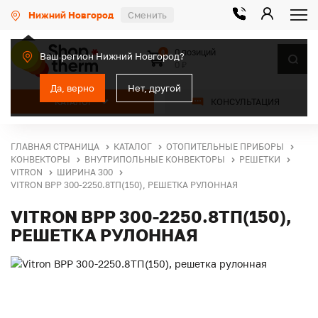
Нижний Новгород
Сменить
0 позиций
0
Ваш регион Нижний Новгород?
0 ₽
Да, верно
Нет, другой
КАТАЛОГ
КОНСУЛЬТАЦИЯ
ГЛАВНАЯ СТРАНИЦА
КАТАЛОГ
ОТОПИТЕЛЬНЫЕ ПРИБОРЫ
КОНВЕКТОРЫ
ВНУТРИПОЛЬНЫЕ КОНВЕКТОРЫ
РЕШЕТКИ
VITRON
ШИРИНА 300
VITRON ВРР 300-2250.8ТП(150), РЕШЕТКА РУЛОННАЯ
VITRON ВРР 300-2250.8ТП(150),
РЕШЕТКА РУЛОННАЯ