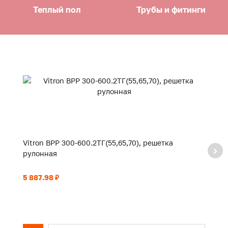
Теплый пол
Трубы и фитинги
Vitron ВРР 300-600.2ТГ(55,65,70), решетка
Vi
рулонная
р
5 887.98 ₽
6 