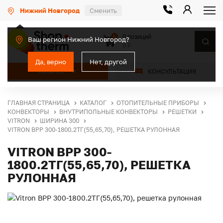
Нижний Новгород
Сменить
0 позиций
0
Ваш регион Нижний Новгород?
0 ₽
Да, верно
Нет, другой
КАТАЛОГ
КОНСУЛЬТАЦИЯ
ГЛАВНАЯ СТРАНИЦА
КАТАЛОГ
ОТОПИТЕЛЬНЫЕ ПРИБОРЫ
КОНВЕКТОРЫ
ВНУТРИПОЛЬНЫЕ КОНВЕКТОРЫ
РЕШЕТКИ
VITRON
ШИРИНА 300
VITRON ВРР 300-1800.2ТГ(55,65,70), РЕШЕТКА РУЛОННАЯ
VITRON ВРР 300-
1800.2ТГ(55,65,70), РЕШЕТКА
РУЛОННАЯ