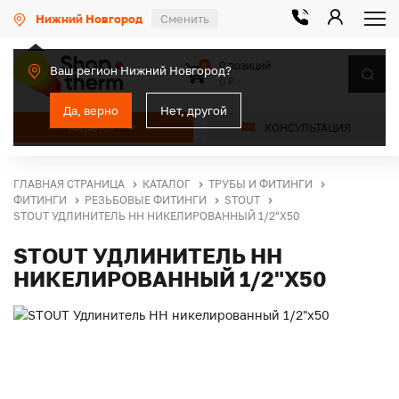
Нижний Новгород
Сменить
0 позиций
0
Ваш регион Нижний Новгород?
0 ₽
Да, верно
Нет, другой
КАТАЛОГ
КОНСУЛЬТАЦИЯ
ГЛАВНАЯ СТРАНИЦА
КАТАЛОГ
ТРУБЫ И ФИТИНГИ
ФИТИНГИ
РЕЗЬБОВЫЕ ФИТИНГИ
STOUT
STOUT УДЛИНИТЕЛЬ НН НИКЕЛИРОВАННЫЙ 1/2"X50
STOUT УДЛИНИТЕЛЬ НН
НИКЕЛИРОВАННЫЙ 1/2"X50