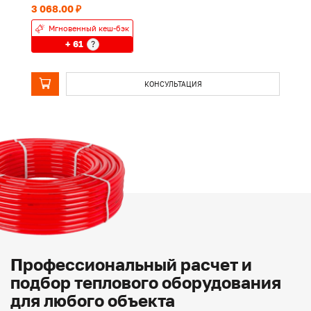
3 068.00 ₽
1 
Мгновенный кеш-бэк
+ 61
?
КОНСУЛЬТАЦИЯ
Профессиональный расчет и
подбор теплового оборудования
для любого объекта