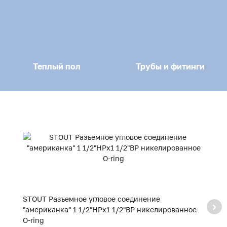
Теплый пол
Трубы и фитинги
STOUT Разъемное угловое соединение
S
"американка" 1 1/2"НРx1 1/2"ВР никелированное
"
O-ring
O-