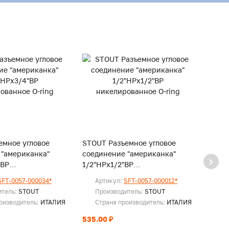
емное угловое
STOUT Разъемное угловое
STOUT
 "американка"
соединение "американка"
соеди
"ВР
1/2"НРx1/2"ВР
1/2"Н
нное O-ring
никелированное O-ring
никел
SFT-0057-000034*
Артикул:
SFT-0057-000012*
Ар
соед.
итель:
STOUT
Производитель:
STOUT
Пр
оизводитель:
ИТАЛИЯ
Страна производитель:
ИТАЛИЯ
Ст
535.00 ₽
По за