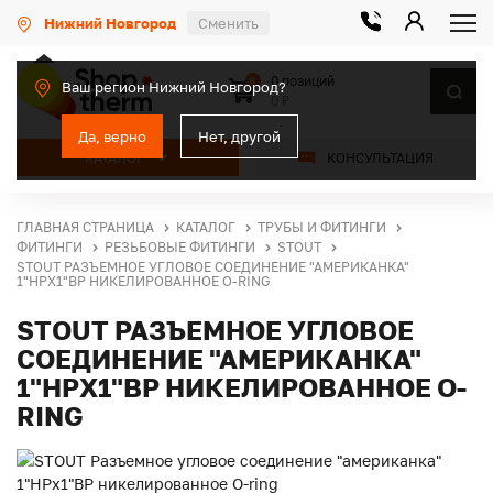
Нижний Новгород
Сменить
0 позиций
0
Ваш регион Нижний Новгород?
0 ₽
Да, верно
Нет, другой
КАТАЛОГ
КОНСУЛЬТАЦИЯ
ГЛАВНАЯ СТРАНИЦА
КАТАЛОГ
ТРУБЫ И ФИТИНГИ
ФИТИНГИ
РЕЗЬБОВЫЕ ФИТИНГИ
STOUT
STOUT РАЗЪЕМНОЕ УГЛОВОЕ СОЕДИНЕНИЕ "АМЕРИКАНКА"
1"НРX1"ВР НИКЕЛИРОВАННОЕ O-RING
STOUT РАЗЪЕМНОЕ УГЛОВОЕ
СОЕДИНЕНИЕ "АМЕРИКАНКА"
1"НРX1"ВР НИКЕЛИРОВАННОЕ O-
RING