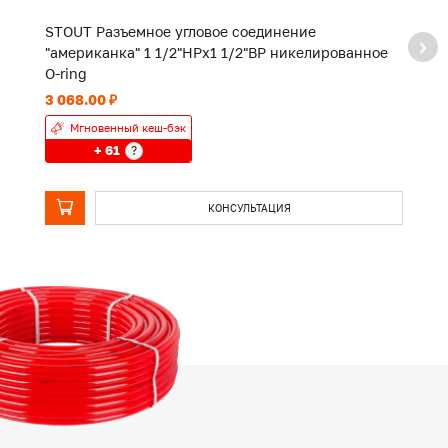
STOUT Разъемное угловое соединение
S
"американка" 1 1/2"НРx1 1/2"ВР никелированное
"
O-ring
O-
3 068.00 ₽
1 
Мгновенный кеш-бэк
+ 61
?
КОНСУЛЬТАЦИЯ