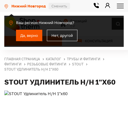
Нижний Новгород
Сменить
0 позиций
0
Ваш регион Нижний Новгород?
0 ₽
Да, верно
Нет, другой
КАТАЛОГ
КОНСУЛЬТАЦИЯ
ГЛАВНАЯ СТРАНИЦА
КАТАЛОГ
ТРУБЫ И ФИТИНГИ
ФИТИНГИ
РЕЗЬБОВЫЕ ФИТИНГИ
STOUT
STOUT УДЛИНИТЕЛЬ Н/Н 1"X60
STOUT УДЛИНИТЕЛЬ Н/Н 1"X60