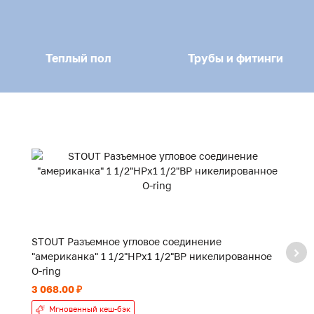
Теплый пол
Трубы и фитинги
STOUT Разъемное угловое соединение
S
"американка" 1 1/2"НРx1 1/2"ВР никелированное
"
O-ring
O-
3 068.00 ₽
1 
Мгновенный кеш-бэк