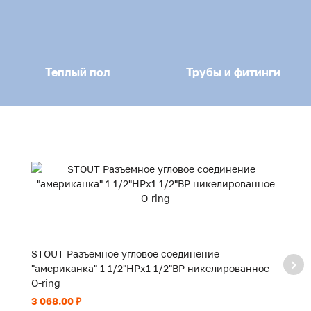
Теплый пол
Трубы и фитинги
STOUT Разъемное угловое соединение
S
"американка" 1 1/2"НРx1 1/2"ВР никелированное
"
O-ring
O-
3 068.00 ₽
1 