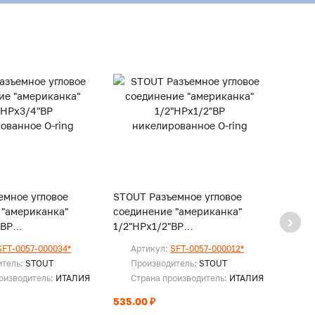
емное угловое
STOUT Разъемное угловое
STOUT
 "американка"
соединение "американка"
соеди
"ВР
1/2"НРx1/2"ВР
1/2"Н
нное O-ring
никелированное O-ring
никел
SFT-0057-000034*
Артикул:
SFT-0057-000012*
Ар
соед.
итель:
STOUT
Производитель:
STOUT
Пр
оизводитель:
ИТАЛИЯ
Страна производитель:
ИТАЛИЯ
Ст
535.00 ₽
По за