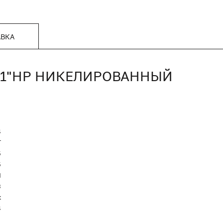
АВКА
РX1"НР НИКЕЛИРОВАННЫЙ
4
T
5
5
Я
3
к
4