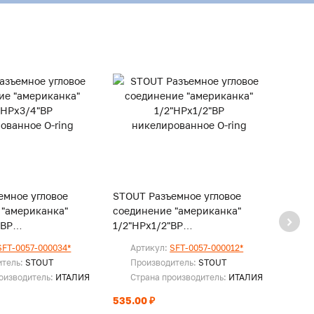
емное угловое
STOUT Разъемное угловое
STOUT
 "американка"
соединение "американка"
соеди
"ВР
1/2"НРx1/2"ВР
1/2"Н
нное O-ring
никелированное O-ring
никел
SFT-0057-000034*
Артикул:
SFT-0057-000012*
Ар
соед.
итель:
STOUT
Производитель:
STOUT
Пр
оизводитель:
ИТАЛИЯ
Страна производитель:
ИТАЛИЯ
Ст
535.00 ₽
По за