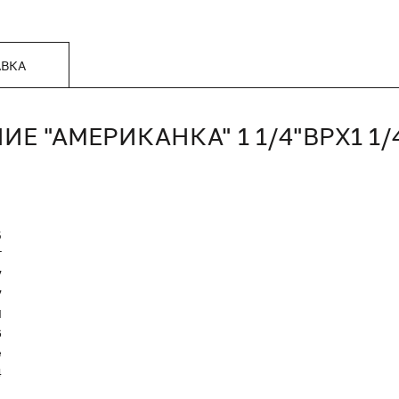
АВКА
Е "АМЕРИКАНКА" 1 1/4"ВРX1 1
5
T
7
7
Я
6
е
4