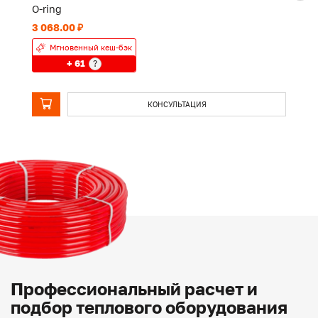
O-ring
O-
3 068.00 ₽
1 
Мгновенный кеш-бэк
+ 61
?
КОНСУЛЬТАЦИЯ
Профессиональный расчет и
подбор теплового оборудования