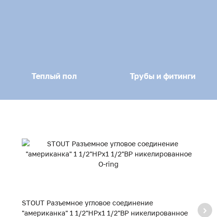
Теплый пол
Трубы и фитинги
STOUT Разъемное угловое соединение
S
"американка" 1 1/2"НРx1 1/2"ВР никелированное
"