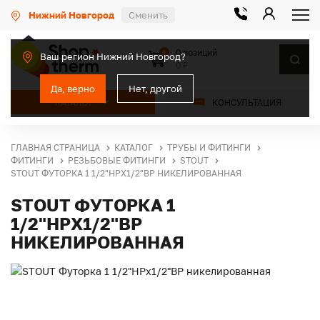
Нижний Новгород
Сменить
0 позиций
0
Ваш регион Нижний Новгород?
0 ₽
Да, верно
Нет, другой
КАТАЛОГ
КОНСУЛЬТАЦИЯ
ГЛАВНАЯ СТРАНИЦА
КАТАЛОГ
ТРУБЫ И ФИТИНГИ
ФИТИНГИ
РЕЗЬБОВЫЕ ФИТИНГИ
STOUT
STOUT ФУТОРКА 1 1/2"НРX1/2"ВР НИКЕЛИРОВАННАЯ
STOUT ФУТОРКА 1
1/2"НРX1/2"ВР
НИКЕЛИРОВАННАЯ