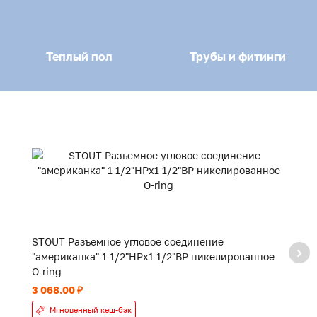
Теплый пол
Трубы и фитинги
STOUT Разъемное угловое соединение
S
"американка" 1 1/2"НРx1 1/2"ВР никелированное
"
O-ring
O-
3 068.00 ₽
1 
Мгновенный кеш-бэк