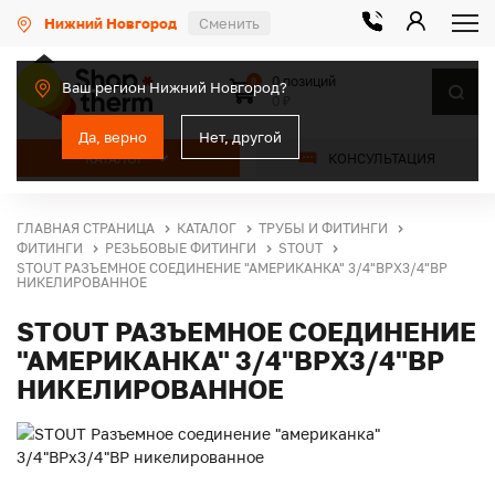
Нижний Новгород
Сменить
0 позиций
0
Ваш регион Нижний Новгород?
0 ₽
Да, верно
Нет, другой
КАТАЛОГ
КОНСУЛЬТАЦИЯ
ГЛАВНАЯ СТРАНИЦА
КАТАЛОГ
ТРУБЫ И ФИТИНГИ
ФИТИНГИ
РЕЗЬБОВЫЕ ФИТИНГИ
STOUT
STOUT РАЗЪЕМНОЕ СОЕДИНЕНИЕ "АМЕРИКАНКА" 3/4"ВРX3/4"ВР
НИКЕЛИРОВАННОЕ
STOUT РАЗЪЕМНОЕ СОЕДИНЕНИЕ
"АМЕРИКАНКА" 3/4"ВРX3/4"ВР
НИКЕЛИРОВАННОЕ