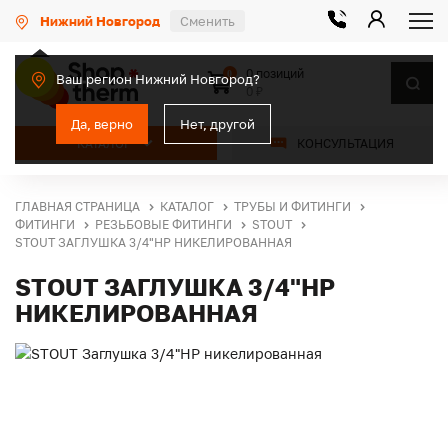
Нижний Новгород
Сменить
0 позиций
0
Ваш регион Нижний Новгород?
0 ₽
Да, верно
Нет, другой
КАТАЛОГ
КОНСУЛЬТАЦИЯ
ГЛАВНАЯ СТРАНИЦА
КАТАЛОГ
ТРУБЫ И ФИТИНГИ
ФИТИНГИ
РЕЗЬБОВЫЕ ФИТИНГИ
STOUT
STOUT ЗАГЛУШКА 3/4"НР НИКЕЛИРОВАННАЯ
STOUT ЗАГЛУШКА 3/4"НР
НИКЕЛИРОВАННАЯ