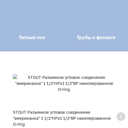
Теплый пол
Трубы и фитинги
STOUT Разъемное угловое соединение
S
"американка" 1 1/2"НРx1 1/2"ВР никелированное
"
O-ring
O-