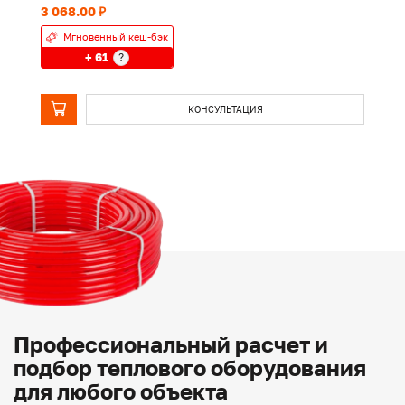
3 068.00 ₽
1 
Мгновенный кеш-бэк
+ 61
?
КОНСУЛЬТАЦИЯ
Профессиональный расчет и
подбор теплового оборудования
для любого объекта