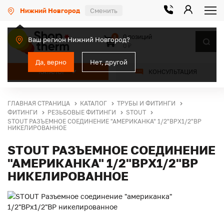
Нижний Новгород
Сменить
0 позиций
0
Ваш регион Нижний Новгород?
0 ₽
Да, верно
Нет, другой
КАТАЛОГ
КОНСУЛЬТАЦИЯ
ГЛАВНАЯ СТРАНИЦА
КАТАЛОГ
ТРУБЫ И ФИТИНГИ
ФИТИНГИ
РЕЗЬБОВЫЕ ФИТИНГИ
STOUT
STOUT РАЗЪЕМНОЕ СОЕДИНЕНИЕ "АМЕРИКАНКА" 1/2"ВРX1/2"ВР
НИКЕЛИРОВАННОЕ
STOUT РАЗЪЕМНОЕ СОЕДИНЕНИЕ
"АМЕРИКАНКА" 1/2"ВРX1/2"ВР
НИКЕЛИРОВАННОЕ