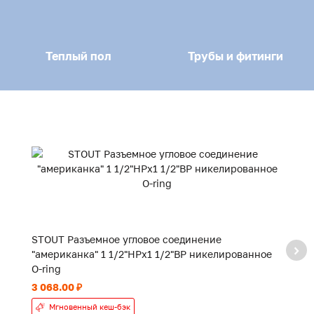
Теплый пол
Трубы и фитинги
STOUT Разъемное угловое соединение
S
"американка" 1 1/2"НРx1 1/2"ВР никелированное
"
O-ring
O-
3 068.00 ₽
1 
Мгновенный кеш-бэк