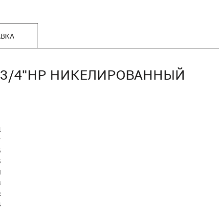
АВКА
РX3/4"НР НИКЕЛИРОВАННЫЙ
1
T
5
5
Я
3
к
4