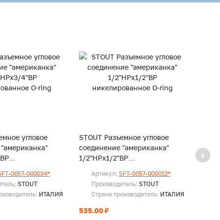
емное угловое
STOUT Разъемное угловое
STOUT
 "американка"
соединение "американка"
соеди
"ВР
1/2"НРx1/2"ВР
1/2"Н
нное O-ring
никелированное O-ring
никел
SFT-0057-000034*
Артикул:
SFT-0057-000012*
Ар
соед.
итель:
STOUT
Производитель:
STOUT
Пр
оизводитель:
ИТАЛИЯ
Страна производитель:
ИТАЛИЯ
Ст
535.00 ₽
По за