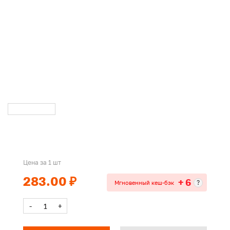
Цена за 1 шт
283.00 ₽
+ 6
?
Мгновенный кеш-бэк
-
+