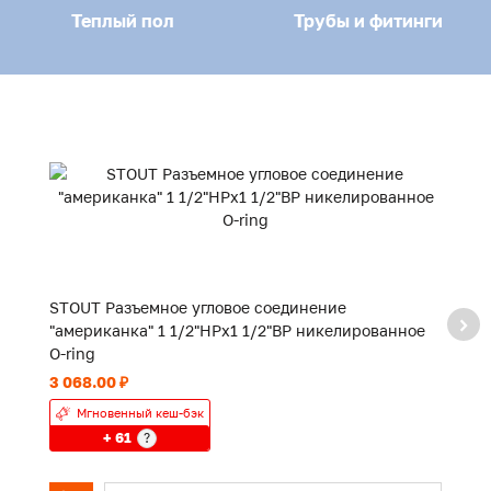
Теплый пол
Трубы и фитинги
STOUT Разъемное угловое соединение
S
"американка" 1 1/2"НРx1 1/2"ВР никелированное
"
O-ring
O-
3 068.00 ₽
1 
Мгновенный кеш-бэк
+ 61
?