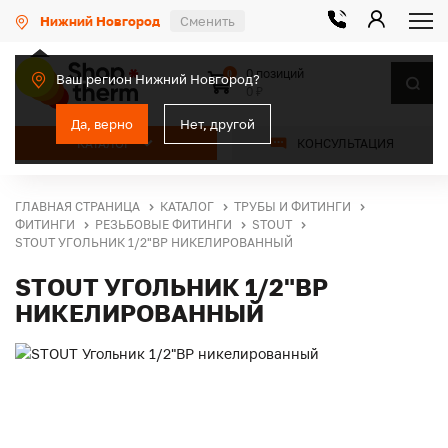
Нижний Новгород
Сменить
0 позиций
0
Ваш регион Нижний Новгород?
0 ₽
Да, верно
Нет, другой
КАТАЛОГ
КОНСУЛЬТАЦИЯ
ГЛАВНАЯ СТРАНИЦА
КАТАЛОГ
ТРУБЫ И ФИТИНГИ
ФИТИНГИ
РЕЗЬБОВЫЕ ФИТИНГИ
STOUT
STOUT УГОЛЬНИК 1/2"ВР НИКЕЛИРОВАННЫЙ
STOUT УГОЛЬНИК 1/2"ВР
НИКЕЛИРОВАННЫЙ