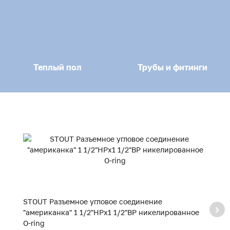
Теплый пол
Трубы и фитинги
STOUT Разъемное угловое соединение
S
"американка" 1 1/2"НРx1 1/2"ВР никелированное
"
O-ring
O-