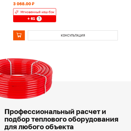
3 068.00 ₽
1 
Мгновенный кеш-бэк
+ 61
?
КОНСУЛЬТАЦИЯ
Профессиональный расчет и
подбор теплового оборудования
для любого объекта