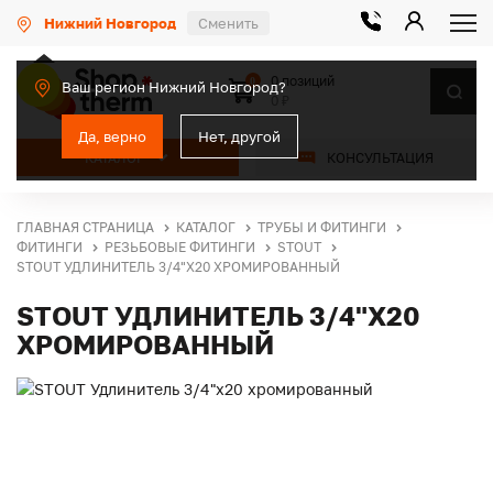
Нижний Новгород
Сменить
0 позиций
0
Ваш регион Нижний Новгород?
0 ₽
Да, верно
Нет, другой
КАТАЛОГ
КОНСУЛЬТАЦИЯ
ГЛАВНАЯ СТРАНИЦА
КАТАЛОГ
ТРУБЫ И ФИТИНГИ
ФИТИНГИ
РЕЗЬБОВЫЕ ФИТИНГИ
STOUT
STOUT УДЛИНИТЕЛЬ 3/4"X20 ХРОМИРОВАННЫЙ
STOUT УДЛИНИТЕЛЬ 3/4"X20
ХРОМИРОВАННЫЙ