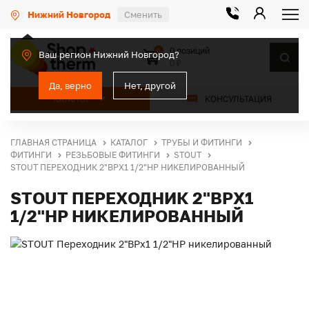
Нижний Новгород
Сменить
0 позиций
0
Ваш регион Нижний Новгород?
0 ₽
Да, верно
Нет, другой
КАТАЛОГ
КОНСУЛЬТАЦИЯ
ГЛАВНАЯ СТРАНИЦА
КАТАЛОГ
ТРУБЫ И ФИТИНГИ
ФИТИНГИ
РЕЗЬБОВЫЕ ФИТИНГИ
STOUT
STOUT ПЕРЕХОДНИК 2"ВРX1 1/2"НР НИКЕЛИРОВАННЫЙ
STOUT ПЕРЕХОДНИК 2"ВРX1
1/2"НР НИКЕЛИРОВАННЫЙ