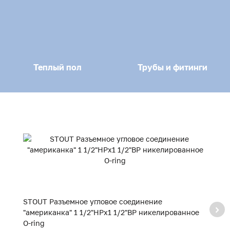
Теплый пол
Трубы и фитинги
STOUT Разъемное угловое соединение
S
"американка" 1 1/2"НРx1 1/2"ВР никелированное
"
O-ring
O-