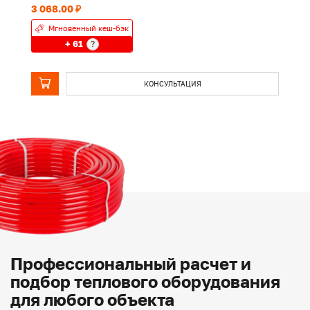
3 068.00 ₽
1 
Мгновенный кеш-бэк
+ 61
?
КОНСУЛЬТАЦИЯ
Профессиональный расчет и
подбор теплового оборудования
для любого объекта