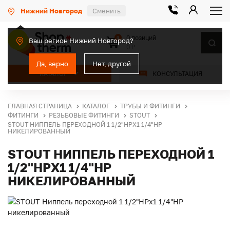
Нижний Новгород
Сменить
0 позиций
0
Ваш регион Нижний Новгород?
0 ₽
Да, верно
Нет, другой
КАТАЛОГ
КОНСУЛЬТАЦИЯ
ГЛАВНАЯ СТРАНИЦА
КАТАЛОГ
ТРУБЫ И ФИТИНГИ
ФИТИНГИ
РЕЗЬБОВЫЕ ФИТИНГИ
STOUT
STOUT НИППЕЛЬ ПЕРЕХОДНОЙ 1 1/2"НРX1 1/4"НР
НИКЕЛИРОВАННЫЙ
STOUT НИППЕЛЬ ПЕРЕХОДНОЙ 1
1/2"НРX1 1/4"НР
НИКЕЛИРОВАННЫЙ