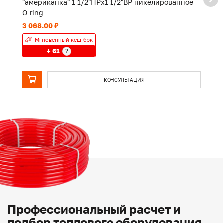
"американка" 1 1/2"НРx1 1/2"ВР никелированное
"
O-ring
O-
3 068.00 ₽
1 
Мгновенный кеш-бэк
+ 61
?
КОНСУЛЬТАЦИЯ
Профессиональный расчет и
подбор теплового оборудования