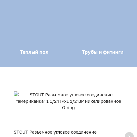
Теплый пол
Трубы и фитинги
STOUT Разъемное угловое соединение
S