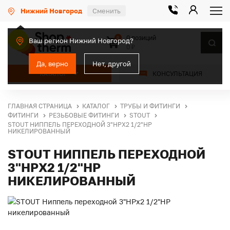
Нижний Новгород
Сменить
0 позиций
0
Ваш регион Нижний Новгород?
0 ₽
Да, верно
Нет, другой
КАТАЛОГ
КОНСУЛЬТАЦИЯ
ГЛАВНАЯ СТРАНИЦА
КАТАЛОГ
ТРУБЫ И ФИТИНГИ
ФИТИНГИ
РЕЗЬБОВЫЕ ФИТИНГИ
STOUT
STOUT НИППЕЛЬ ПЕРЕХОДНОЙ 3"НРX2 1/2"НР
НИКЕЛИРОВАННЫЙ
STOUT НИППЕЛЬ ПЕРЕХОДНОЙ
3"НРX2 1/2"НР
НИКЕЛИРОВАННЫЙ