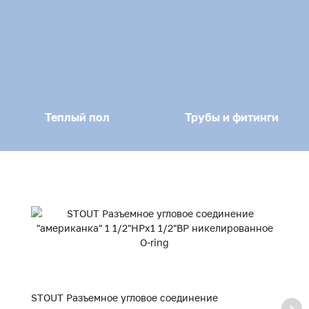
Теплый пол
Трубы и фитинги
STOUT Разъемное угловое соединение
S