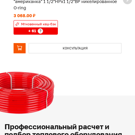
"американка" 1 1/2"НРx1 1/2"ВР никелированное
"
O-ring
O-
3 068.00 ₽
1 
Мгновенный кеш-бэк
+ 61
?
КОНСУЛЬТАЦИЯ
Профессиональный расчет и
подбор теплового оборудования