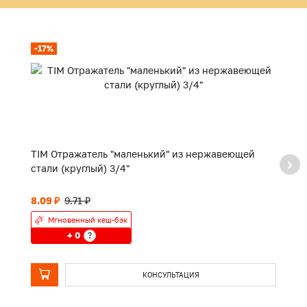
-17%
TIM Отражатель "маленький" из нержавеющей
TI
стали (круглый) 3/4"
8.09 ₽
9.71 ₽
П
Мгновенный кеш-бэк
+ 0
?
КОНСУЛЬТАЦИЯ