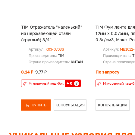
TIM Отражатель "маленький"
TIM Фум лента для
из нержавеющей стали
12мм х 0.075мм, п
(круглый) 3/4"
0.3г/см3, Мак
Артикул:
K03-0703S
Артикул:
MB1012-
Производитель:
TIM
Производитель:
T
Страна производитель:
КИТАЙ
Страна производ
8.14 ₽
9.77 ₽
По запросу
+ 0
?
Мгновенный кеш-бэк
Мгновенный кеш-б
КУПИТЬ
КОНСУЛЬТАЦИЯ
КОНСУЛЬТАЦИЯ