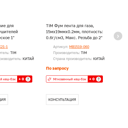
ние для
TIM Фум лента для газа,
TIM Ф
ушителей
15мх19ммх0.2мм, плотность:
10мх1
ское 1"
0.6г/см3, Макс. Резъба до 2"
K21-1
Артикул:
MB1519-060
Ар
итель:
TIM
Производитель:
TIM
Пр
оизводитель:
КИТАЙ
Страна производитель:
КИТАЙ
Ст
По запросу
По за
+ 0
+ 0
?
?
й кеш-бэк
Мгновенный кеш-бэк
Мг
ЦИЯ
КОНСУЛЬТАЦИЯ
КОН