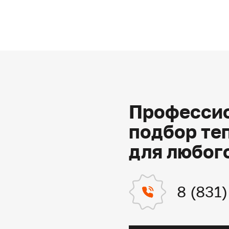
Профессио
подбор те
для любог
8 (831