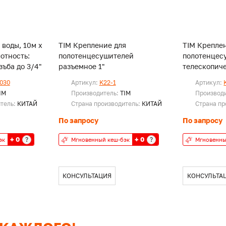
 воды, 10м х
TIM Крепление для
TIM Крепле
лотность:
полотенцесушителей
полотенцес
с. Резъба до 3/4"
разъемное 1"
телескопиче
030
Артикул:
K22-1
Артикул:
IM
Производитель:
TIM
Производ
итель:
КИТАЙ
Страна производитель:
КИТАЙ
Страна пр
По запросу
По запросу
+ 0
+ 0
?
?
эк
Мгновенный кеш-бэк
Мгновенны
КОНСУЛЬТАЦИЯ
КОНСУЛЬТА