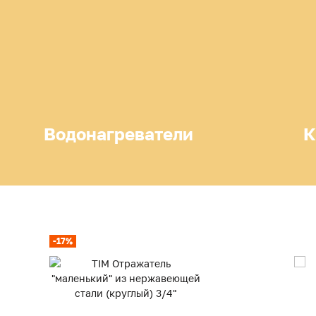
Водонагреватели
К
-17%