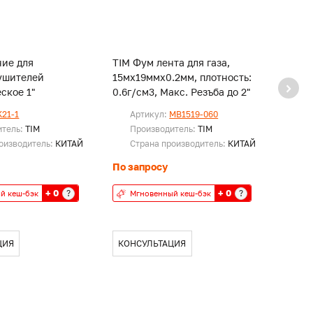
ние для
TIM Фум лента для газа,
TIM Ф
ушителей
15мх19ммх0.2мм, плотность:
10мх1
ское 1"
0.6г/см3, Макс. Резъба до 2"
K21-1
Артикул:
MB1519-060
Ар
итель:
TIM
Производитель:
TIM
Пр
оизводитель:
КИТАЙ
Страна производитель:
КИТАЙ
Ст
По запросу
По за
+ 0
+ 0
?
?
й кеш-бэк
Мгновенный кеш-бэк
Мг
ЦИЯ
КОНСУЛЬТАЦИЯ
КОН