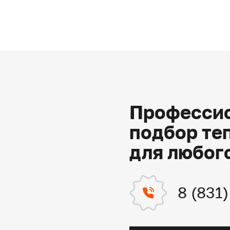
Профессио
подбор те
для любог
8 (831