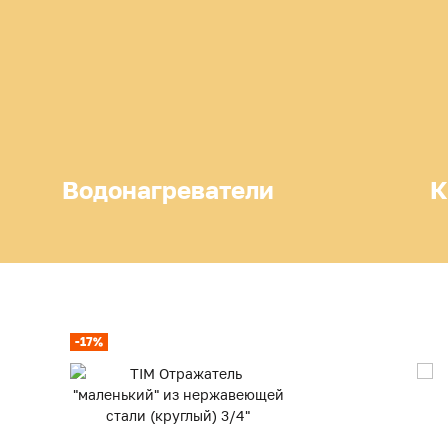
Водонагреватели
К
-17%