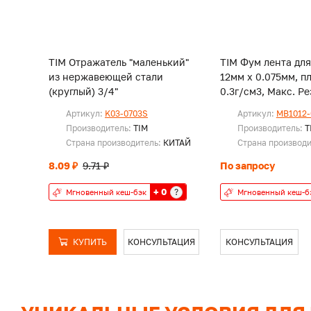
TIM Отражатель "маленький"
TIM Фум лента для
из нержавеющей стали
12мм х 0.075мм, п
(круглый) 3/4"
0.3г/см3, Мак
Артикул:
K03-0703S
Артикул:
MB1012-
Производитель:
TIM
Производитель:
T
Страна производитель:
КИТАЙ
Страна производ
8.09 ₽
9.71 ₽
По запросу
+ 0
?
Мгновенный кеш-бэк
Мгновенный кеш-б
КУПИТЬ
КОНСУЛЬТАЦИЯ
КОНСУЛЬТАЦИЯ