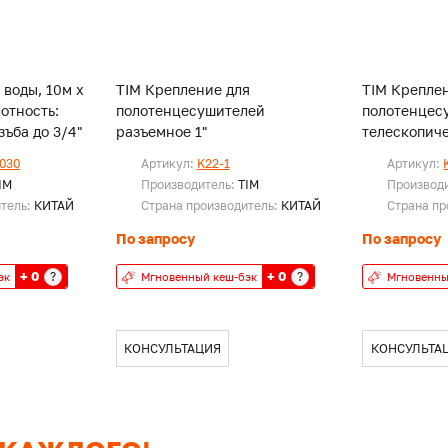
 воды, 10м х
TIM Крепление для
TIM Крепле
лотность:
полотенцесушителей
полотенцес
с. Резъба до 3/4"
разъемное 1"
телескопиче
030
Артикул:
K22-1
Артикул:
IM
Производитель:
TIM
Производ
итель:
КИТАЙ
Страна производитель:
КИТАЙ
Страна пр
По запросу
По запросу
+ 0
+ 0
?
?
эк
Мгновенный кеш-бэк
Мгновенны
КОНСУЛЬТАЦИЯ
КОНСУЛЬТА