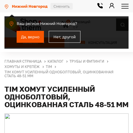
Нижний Новгород
Сменить
0 позиций
0
Ваш регион Нижний Новгород?
0 ₽
Да, верно
Нет, другой
КАТАЛОГ
КОНСУЛЬТАЦИЯ
ГЛАВНАЯ СТРАНИЦА
КАТАЛОГ
ТРУБЫ И ФИТИНГИ
ХОМУТЫ И КРЕПЁЖ
TIM
TIM ХОМУТ УСИЛЕННЫЙ ОДНОБОЛТОВЫЙ, ОЦИНКОВАННАЯ
СТАЛЬ 48-51 ММ
TIM ХОМУТ УСИЛЕННЫЙ
ОДНОБОЛТОВЫЙ,
ОЦИНКОВАННАЯ СТАЛЬ 48-51 ММ