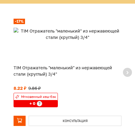
-17%
TIM Отражатель "маленький" из нержавеющей
TI
стали (круглый) 3/4"
8.22 ₽
9.86 ₽
П
Мгновенный кеш-бэк
+ 0
?
КОНСУЛЬТАЦИЯ