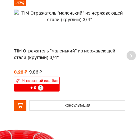
-17%
TIM Отражатель "маленький" из нержавеющей
TI
стали (круглый) 3/4"
8.22 ₽
9.86 ₽
П
Мгновенный кеш-бэк
+ 0
?
КОНСУЛЬТАЦИЯ