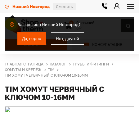
Нижний Новгород
Сменить
0 позиций
0
Ваш регион Нижний Новгород?
0 ₽
Да, верно
Нет, другой
КАТАЛОГ
КОНСУЛЬТАЦИЯ
ГЛАВНАЯ СТРАНИЦА
КАТАЛОГ
ТРУБЫ И ФИТИНГИ
ХОМУТЫ И КРЕПЁЖ
TIM
TIM ХОМУТ ЧЕРВЯЧНЫЙ С КЛЮЧОМ 10-16ММ
TIM ХОМУТ ЧЕРВЯЧНЫЙ С
КЛЮЧОМ 10-16ММ