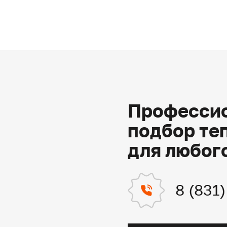
Профессио
подбор те
для любог
8 (831