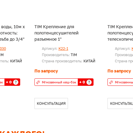
 воды, 10м х
TIM Крепление для
TIM Крепле
лотность:
полотенцесушителей
полотенцес
с. Резъба до 3/4"
разъемное 1"
телескопиче
030
Артикул:
K22-1
Артикул:
IM
Производитель:
TIM
Производ
итель:
КИТАЙ
Страна производитель:
КИТАЙ
Страна пр
По запросу
По запросу
+ 0
+ 0
?
?
эк
Мгновенный кеш-бэк
Мгновенны
КОНСУЛЬТАЦИЯ
КОНСУЛЬТА