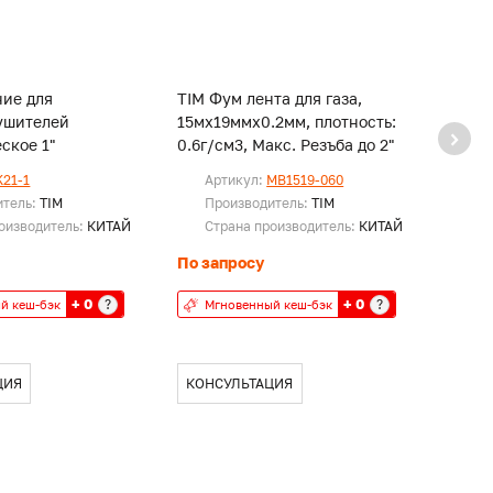
ние для
TIM Фум лента для газа,
TIM Ф
ушителей
15мх19ммх0.2мм, плотность:
10мх1
ское 1"
0.6г/см3, Макс. Резъба до 2"
K21-1
Артикул:
MB1519-060
Ар
итель:
TIM
Производитель:
TIM
Пр
оизводитель:
КИТАЙ
Страна производитель:
КИТАЙ
Ст
По запросу
По за
+ 0
+ 0
?
?
й кеш-бэк
Мгновенный кеш-бэк
Мг
ЦИЯ
КОНСУЛЬТАЦИЯ
КОН