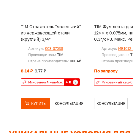
TIM Отражатель "маленький"
TIM Фум лента для
из нержавеющей стали
12мм х 0.075мм, п
(круглый) 3/4"
0.3г/см3, Мак
Артикул:
K03-0703S
Артикул:
MB1012-
Производитель:
TIM
Производитель:
T
Страна производитель:
КИТАЙ
Страна производ
8.14 ₽
9.77 ₽
По запросу
+ 0
?
Мгновенный кеш-бэк
Мгновенный кеш-б
КУПИТЬ
КОНСУЛЬТАЦИЯ
КОНСУЛЬТАЦИЯ