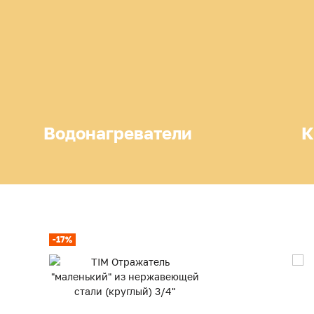
Водонагреватели
К
-17%