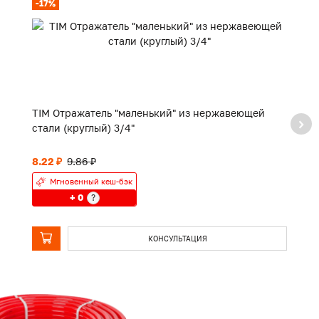
-17%
TIM Отражатель "маленький" из нержавеющей
TI
стали (круглый) 3/4"
8.22 ₽
9.86 ₽
П
Мгновенный кеш-бэк
+ 0
?
КОНСУЛЬТАЦИЯ