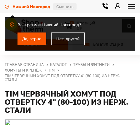
Нижний Новгород
Сменить
0 позиций
0
Ваш регион Нижний Новгород?
0 ₽
Да, верно
Нет, другой
КАТАЛОГ
КОНСУЛЬТАЦИЯ
ГЛАВНАЯ СТРАНИЦА
КАТАЛОГ
ТРУБЫ И ФИТИНГИ
ХОМУТЫ И КРЕПЁЖ
TIM
TIM ЧЕРВЯЧНЫЙ ХОМУТ ПОД ОТВЕРТКУ 4" (80-100) ИЗ НЕРЖ.
СТАЛИ
TIM ЧЕРВЯЧНЫЙ ХОМУТ ПОД
ОТВЕРТКУ 4" (80-100) ИЗ НЕРЖ.
СТАЛИ