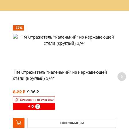
-17%
TIM Отражатель "маленький" из нержавеющей
TI
стали (круглый) 3/4"
8.22 ₽
9.86 ₽
П
Мгновенный кеш-бэк
+ 0
?
КОНСУЛЬТАЦИЯ