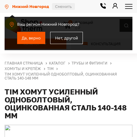
Нижний Новгород
Сменить
0 позиций
0
Ваш регион Нижний Новгород?
0 ₽
Да, верно
Нет, другой
КАТАЛОГ
КОНСУЛЬТАЦИЯ
ГЛАВНАЯ СТРАНИЦА
КАТАЛОГ
ТРУБЫ И ФИТИНГИ
ХОМУТЫ И КРЕПЁЖ
TIM
TIM ХОМУТ УСИЛЕННЫЙ ОДНОБОЛТОВЫЙ, ОЦИНКОВАННАЯ
СТАЛЬ 140-148 ММ
TIM ХОМУТ УСИЛЕННЫЙ
ОДНОБОЛТОВЫЙ,
ОЦИНКОВАННАЯ СТАЛЬ 140-148
ММ