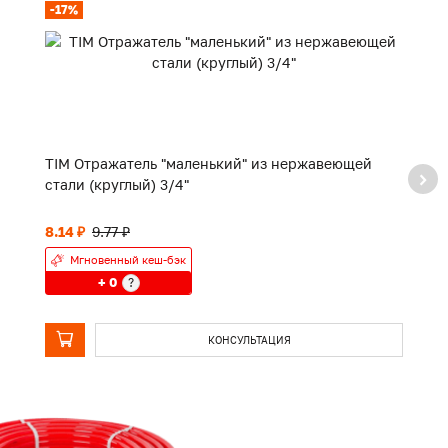
-17%
TIM Отражатель "маленький" из нержавеющей
TI
стали (круглый) 3/4"
8.14 ₽
9.77 ₽
П
Мгновенный кеш-бэк
+ 0
?
КОНСУЛЬТАЦИЯ