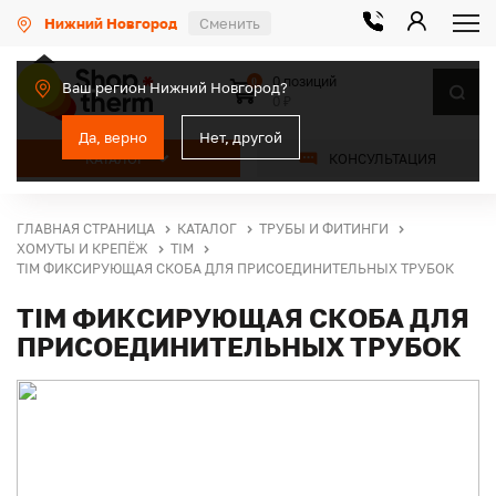
Нижний Новгород
Сменить
0 позиций
0
Ваш регион Нижний Новгород?
0 ₽
Да, верно
Нет, другой
КАТАЛОГ
КОНСУЛЬТАЦИЯ
ГЛАВНАЯ СТРАНИЦА
КАТАЛОГ
ТРУБЫ И ФИТИНГИ
ХОМУТЫ И КРЕПЁЖ
TIM
TIM ФИКСИРУЮЩАЯ СКОБА ДЛЯ ПРИСОЕДИНИТЕЛЬНЫХ ТРУБОК
TIM ФИКСИРУЮЩАЯ СКОБА ДЛЯ
ПРИСОЕДИНИТЕЛЬНЫХ ТРУБОК