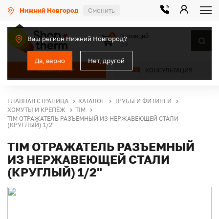
Нижний Новгород
Сменить
0 позиций
0
Ваш регион Нижний Новгород?
0 ₽
Да, верно
Нет, другой
КАТАЛОГ
КОНСУЛЬТАЦИЯ
ГЛАВНАЯ СТРАНИЦА
КАТАЛОГ
ТРУБЫ И ФИТИНГИ
ХОМУТЫ И КРЕПЁЖ
TIM
TIM ОТРАЖАТЕЛЬ РАЗЪЕМНЫЙ ИЗ НЕРЖАВЕЮЩЕЙ СТАЛИ
(КРУГЛЫЙ) 1/2"
TIM ОТРАЖАТЕЛЬ РАЗЪЕМНЫЙ
ИЗ НЕРЖАВЕЮЩЕЙ СТАЛИ
(КРУГЛЫЙ) 1/2"