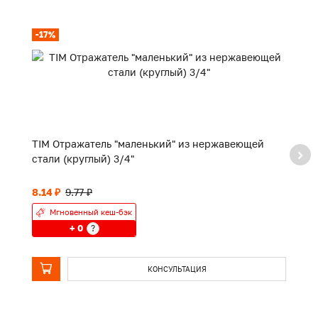
-17%
TIM Отражатель "маленький" из нержавеющей
TI
стали (круглый) 3/4"
8.14 ₽
9.77 ₽
П
Мгновенный кеш-бэк
+ 0
?
КОНСУЛЬТАЦИЯ