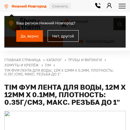
Нижний Новгород
Сменить
0 позиций
0
Ваш регион Нижний Новгород?
0 ₽
Да, верно
Нет, другой
КАТАЛОГ
КОНСУЛЬТАЦИЯ
ГЛАВНАЯ СТРАНИЦА
КАТАЛОГ
ТРУБЫ И ФИТИНГИ
ХОМУТЫ И КРЕПЁЖ
TIM
TIM ФУМ ЛЕНТА ДЛЯ ВОДЫ, 12М Х 12ММ Х 0.1ММ, ПЛОТНОСТЬ:
0.35Г/СМ3, МАКС. РЕЗЪБА ДО 1"
TIM ФУМ ЛЕНТА ДЛЯ ВОДЫ, 12М Х
12ММ Х 0.1ММ, ПЛОТНОСТЬ:
0.35Г/СМ3, МАКС. РЕЗЪБА ДО 1"