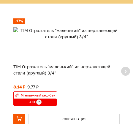
-17%
TIM Отражатель "маленький" из нержавеющей
TI
стали (круглый) 3/4"
8.14 ₽
9.77 ₽
П
Мгновенный кеш-бэк
+ 0
?
КОНСУЛЬТАЦИЯ