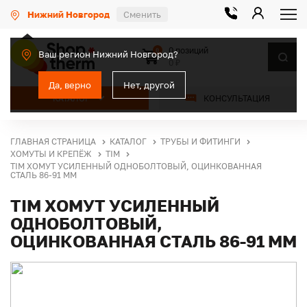
Нижний Новгород
Сменить
0 позиций
0
Ваш регион Нижний Новгород?
0 ₽
Да, верно
Нет, другой
КАТАЛОГ
КОНСУЛЬТАЦИЯ
ГЛАВНАЯ СТРАНИЦА
КАТАЛОГ
ТРУБЫ И ФИТИНГИ
ХОМУТЫ И КРЕПЁЖ
TIM
TIM ХОМУТ УСИЛЕННЫЙ ОДНОБОЛТОВЫЙ, ОЦИНКОВАННАЯ
СТАЛЬ 86-91 ММ
TIM ХОМУТ УСИЛЕННЫЙ
ОДНОБОЛТОВЫЙ,
ОЦИНКОВАННАЯ СТАЛЬ 86-91 ММ