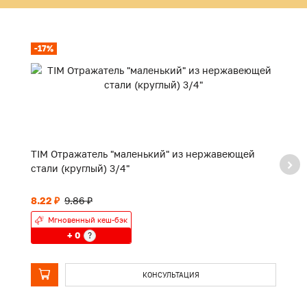
-17%
TIM Отражатель "маленький" из нержавеющей
TI
стали (круглый) 3/4"
8.22 ₽
9.86 ₽
П
Мгновенный кеш-бэк
+ 0
?
КОНСУЛЬТАЦИЯ