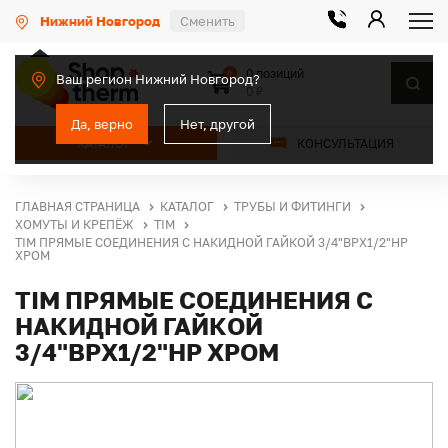
Нижний Новгород
Сменить
0 позиций
0
Ваш регион Нижний Новгород?
0 ₽
Да, верно
Нет, другой
КАТАЛОГ
КОНСУЛЬТАЦИЯ
ГЛАВНАЯ СТРАНИЦА
КАТАЛОГ
ТРУБЫ И ФИТИНГИ
ХОМУТЫ И КРЕПЁЖ
TIM
TIM ПРЯМЫЕ СОЕДИНЕНИЯ С НАКИДНОЙ ГАЙКОЙ 3/4"ВРХ1/2"НР
ХРОМ
TIM ПРЯМЫЕ СОЕДИНЕНИЯ С
НАКИДНОЙ ГАЙКОЙ
3/4"ВРХ1/2"НР ХРОМ