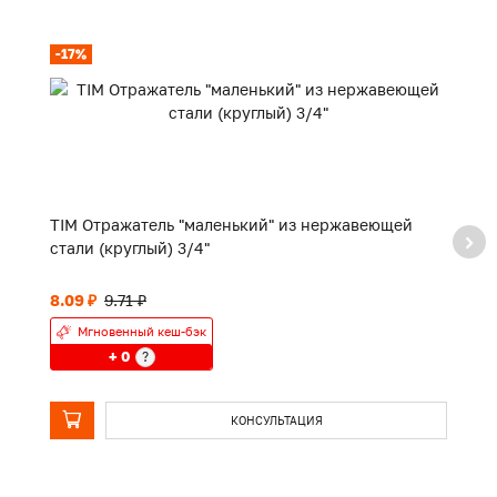
-17%
TIM Отражатель "маленький" из нержавеющей
TI
стали (круглый) 3/4"
8.09 ₽
9.71 ₽
П
Мгновенный кеш-бэк
+ 0
?
КОНСУЛЬТАЦИЯ