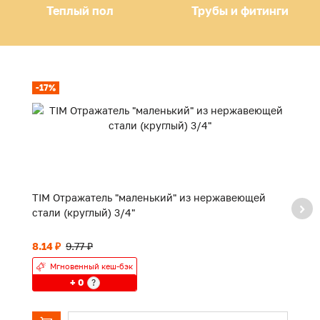
Теплый пол
Трубы и фитинги
-17%
TIM Отражатель "маленький" из нержавеющей
TI
стали (круглый) 3/4"
8.14 ₽
9.77 ₽
П
Мгновенный кеш-бэк
+ 0
?