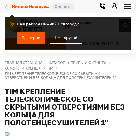
Нижний Новгород
Сменить
0 позиций
0
Ваш регион Нижний Новгород?
0 ₽
Да, верно
Нет, другой
КАТАЛОГ
КОНСУЛЬТАЦИЯ
ГЛАВНАЯ СТРАНИЦА
КАТАЛОГ
ТРУБЫ И ФИТИНГИ
ХОМУТЫ И КРЕПЁЖ
TIM
TIM КРЕПЛЕНИЕ ТЕЛЕСКОПИЧЕСКОЕ СО СКРЫТЫМИ
ОТВЕРСТИЯМИ БЕЗ КОЛЬЦА ДЛЯ ПОЛОТЕНЦЕСУШИТЕЛЕЙ 1"
TIM КРЕПЛЕНИЕ
ТЕЛЕСКОПИЧЕСКОЕ СО
СКРЫТЫМИ ОТВЕРСТИЯМИ БЕЗ
КОЛЬЦА ДЛЯ
ПОЛОТЕНЦЕСУШИТЕЛЕЙ 1"