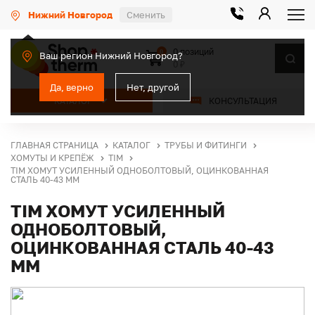
Нижний Новгород
Сменить
0 позиций
0
Ваш регион Нижний Новгород?
0 ₽
Да, верно
Нет, другой
КАТАЛОГ
КОНСУЛЬТАЦИЯ
ГЛАВНАЯ СТРАНИЦА
КАТАЛОГ
ТРУБЫ И ФИТИНГИ
ХОМУТЫ И КРЕПЁЖ
TIM
TIM ХОМУТ УСИЛЕННЫЙ ОДНОБОЛТОВЫЙ, ОЦИНКОВАННАЯ
СТАЛЬ 40-43 ММ
TIM ХОМУТ УСИЛЕННЫЙ
ОДНОБОЛТОВЫЙ,
ОЦИНКОВАННАЯ СТАЛЬ 40-43
ММ