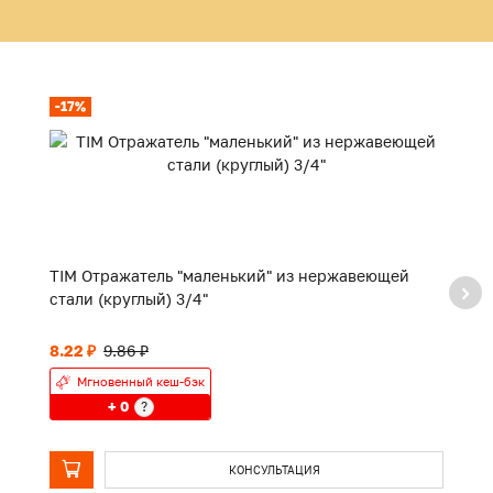
-17%
TIM Отражатель "маленький" из нержавеющей
TI
стали (круглый) 3/4"
8.22 ₽
9.86 ₽
П
Мгновенный кеш-бэк
+ 0
?
КОНСУЛЬТАЦИЯ