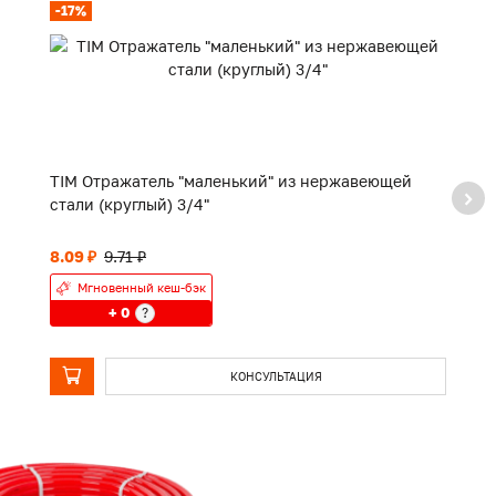
-17%
TIM Отражатель "маленький" из нержавеющей
TI
стали (круглый) 3/4"
8.09 ₽
9.71 ₽
П
Мгновенный кеш-бэк
+ 0
?
КОНСУЛЬТАЦИЯ