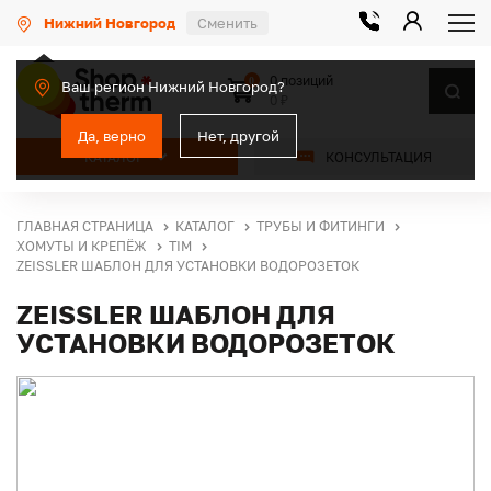
Нижний Новгород
Сменить
0 позиций
0
Ваш регион Нижний Новгород?
0 ₽
Да, верно
Нет, другой
КАТАЛОГ
КОНСУЛЬТАЦИЯ
ГЛАВНАЯ СТРАНИЦА
КАТАЛОГ
ТРУБЫ И ФИТИНГИ
ХОМУТЫ И КРЕПЁЖ
TIM
ZEISSLER ШАБЛОН ДЛЯ УСТАНОВКИ ВОДОРОЗЕТОК
ZEISSLER ШАБЛОН ДЛЯ
УСТАНОВКИ ВОДОРОЗЕТОК