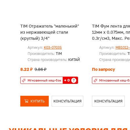
TIM Отражатель "маленький"
TIM Фум лента для
из нержавеющей стали
12мм х 0.075мм, п
(круглый) 3/4"
0.3г/см3, Мак
Артикул:
K03-0703S
Артикул:
MB1012-
Производитель:
TIM
Производитель:
T
Страна производитель:
КИТАЙ
Страна производ
8.22 ₽
9.86 ₽
По запросу
+ 0
?
Мгновенный кеш-бэк
Мгновенный кеш-б
КУПИТЬ
КОНСУЛЬТАЦИЯ
КОНСУЛЬТАЦИЯ