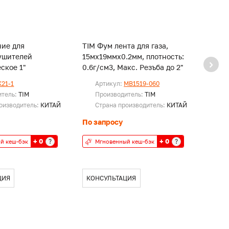
ние для
TIM Фум лента для газа,
TIM Ф
ушителей
15мх19ммх0.2мм, плотность:
10мх1
ское 1"
0.6г/см3, Макс. Резъба до 2"
K21-1
Артикул:
MB1519-060
Ар
итель:
TIM
Производитель:
TIM
Пр
оизводитель:
КИТАЙ
Страна производитель:
КИТАЙ
Ст
По запросу
По за
+ 0
+ 0
?
?
й кеш-бэк
Мгновенный кеш-бэк
Мг
ЦИЯ
КОНСУЛЬТАЦИЯ
КОН