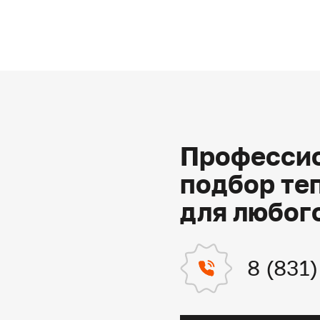
Профессио
подбор те
для любог
8 (831