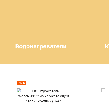
Водонагреватели
К
-17%