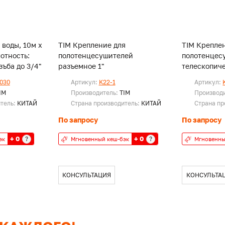
 воды, 10м х
TIM Крепление для
TIM Крепле
лотность:
полотенцесушителей
полотенцес
с. Резъба до 3/4"
разъемное 1"
телескопиче
030
Артикул:
K22-1
Артикул:
IM
Производитель:
TIM
Производ
итель:
КИТАЙ
Страна производитель:
КИТАЙ
Страна пр
По запросу
По запросу
+ 0
+ 0
?
?
эк
Мгновенный кеш-бэк
Мгновенны
КОНСУЛЬТАЦИЯ
КОНСУЛЬТА