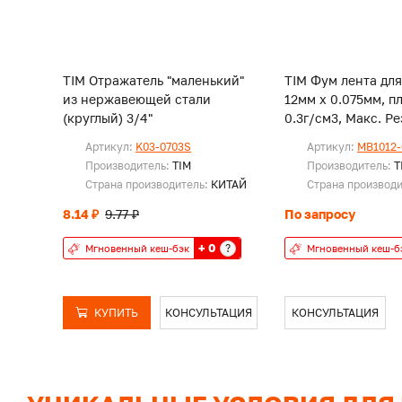
TIM Отражатель "маленький"
TIM Фум лента для
из нержавеющей стали
12мм х 0.075мм, п
(круглый) 3/4"
0.3г/см3, Мак
Артикул:
K03-0703S
Артикул:
MB1012-
Производитель:
TIM
Производитель:
T
Страна производитель:
КИТАЙ
Страна производ
8.14 ₽
9.77 ₽
По запросу
+ 0
?
Мгновенный кеш-бэк
Мгновенный кеш-б
КУПИТЬ
КОНСУЛЬТАЦИЯ
КОНСУЛЬТАЦИЯ