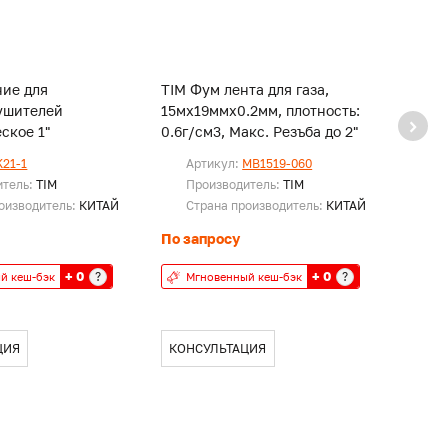
ние для
TIM Фум лента для газа,
TIM Ф
ушителей
15мх19ммх0.2мм, плотность:
10мх1
ское 1"
0.6г/см3, Макс. Резъба до 2"
K21-1
Артикул:
MB1519-060
Ар
итель:
TIM
Производитель:
TIM
Пр
оизводитель:
КИТАЙ
Страна производитель:
КИТАЙ
Ст
По запросу
По за
+ 0
+ 0
?
?
й кеш-бэк
Мгновенный кеш-бэк
Мг
ЦИЯ
КОНСУЛЬТАЦИЯ
КОН