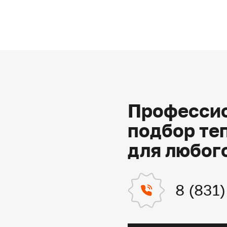
Профессио
подбор те
для любог
8 (831