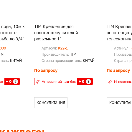
 воды, 10м х
TIM Крепление для
TIM Крепле
лотность:
полотенцесушителей
полотенцес
с. Резъба до 3/4"
разъемное 1"
телескопиче
030
Артикул:
K22-1
Артикул:
IM
Производитель:
TIM
Производ
итель:
КИТАЙ
Страна производитель:
КИТАЙ
Страна пр
По запросу
По запросу
+ 0
+ 0
?
?
эк
Мгновенный кеш-бэк
Мгновенны
КОНСУЛЬТАЦИЯ
КОНСУЛЬТА