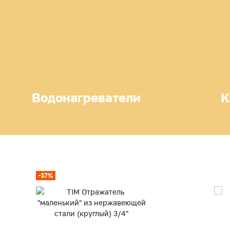
Водонагреватели
К
-17%