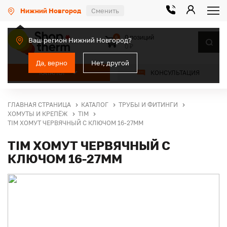
Нижний Новгород
Сменить
0 позиций
0
Ваш регион Нижний Новгород?
0 ₽
Да, верно
Нет, другой
КАТАЛОГ
КОНСУЛЬТАЦИЯ
ГЛАВНАЯ СТРАНИЦА
КАТАЛОГ
ТРУБЫ И ФИТИНГИ
ХОМУТЫ И КРЕПЁЖ
TIM
TIM ХОМУТ ЧЕРВЯЧНЫЙ С КЛЮЧОМ 16-27ММ
TIM ХОМУТ ЧЕРВЯЧНЫЙ С
КЛЮЧОМ 16-27ММ