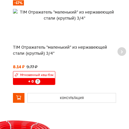
-17%
TIM Отражатель "маленький" из нержавеющей
TI
стали (круглый) 3/4"
8.14 ₽
9.77 ₽
П
Мгновенный кеш-бэк
+ 0
?
КОНСУЛЬТАЦИЯ