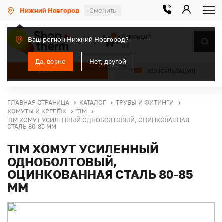
Нижний Новгород
Сменить
0 позиций
0
Ваш регион Нижний Новгород?
0 ₽
Да, верно
Нет, другой
КАТАЛОГ
КОНСУЛЬТАЦИЯ
ГЛАВНАЯ СТРАНИЦА
КАТАЛОГ
ТРУБЫ И ФИТИНГИ
ХОМУТЫ И КРЕПЁЖ
TIM
TIM ХОМУТ УСИЛЕННЫЙ ОДНОБОЛТОВЫЙ, ОЦИНКОВАННАЯ
СТАЛЬ 80-85 ММ
TIM ХОМУТ УСИЛЕННЫЙ
ОДНОБОЛТОВЫЙ,
ОЦИНКОВАННАЯ СТАЛЬ 80-85
ММ