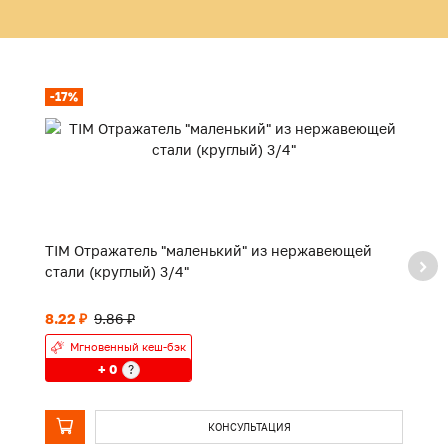
-17%
TIM Отражатель "маленький" из нержавеющей
TI
стали (круглый) 3/4"
8.22 ₽
9.86 ₽
П
Мгновенный кеш-бэк
+ 0
?
КОНСУЛЬТАЦИЯ