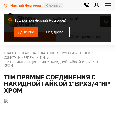
Нижний Новгород
Сменить
0 позиций
0
Ваш регион Нижний Новгород?
0 ₽
Да, верно
Нет, другой
КАТАЛОГ
КОНСУЛЬТАЦИЯ
ГЛАВНАЯ СТРАНИЦА
КАТАЛОГ
ТРУБЫ И ФИТИНГИ
ХОМУТЫ И КРЕПЁЖ
TIM
TIM ПРЯМЫЕ СОЕДИНЕНИЯ С НАКИДНОЙ ГАЙКОЙ 1"ВРХ3/4"НР
ХРОМ
TIM ПРЯМЫЕ СОЕДИНЕНИЯ С
НАКИДНОЙ ГАЙКОЙ 1"ВРХ3/4"НР
ХРОМ