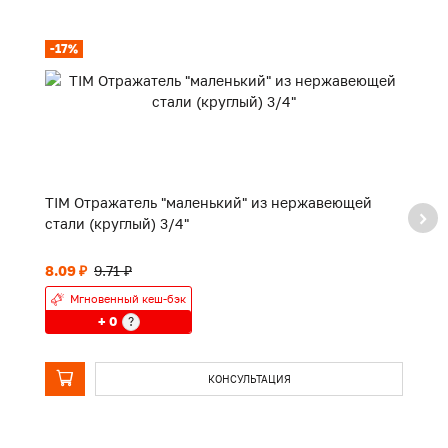
-17%
TIM Отражатель "маленький" из нержавеющей
TI
стали (круглый) 3/4"
8.09 ₽
9.71 ₽
П
Мгновенный кеш-бэк
+ 0
?
КОНСУЛЬТАЦИЯ