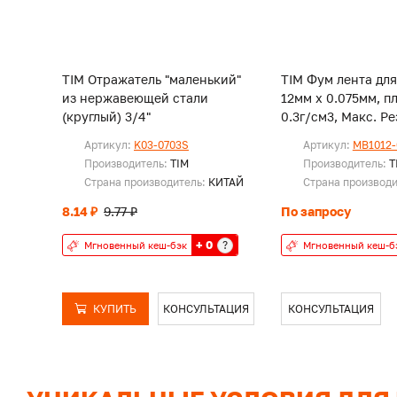
TIM Отражатель "маленький"
TIM Фум лента для
из нержавеющей стали
12мм х 0.075мм, п
(круглый) 3/4"
0.3г/см3, Мак
Артикул:
K03-0703S
Артикул:
MB1012-
Производитель:
TIM
Производитель:
T
Страна производитель:
КИТАЙ
Страна производ
8.14 ₽
9.77 ₽
По запросу
+ 0
?
Мгновенный кеш-бэк
Мгновенный кеш-б
КУПИТЬ
КОНСУЛЬТАЦИЯ
КОНСУЛЬТАЦИЯ