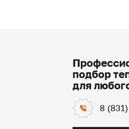
Профессио
подбор те
для любог
8 (831