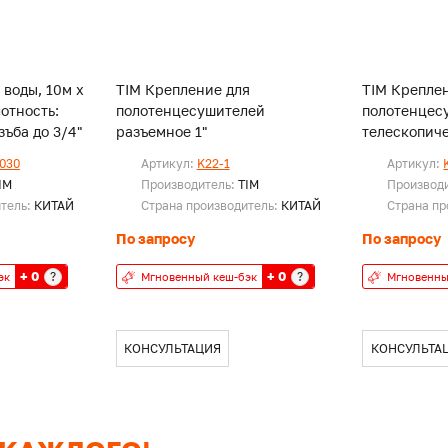
 воды, 10м х
TIM Крепление для
TIM Крепле
лотность:
полотенцесушителей
полотенцес
с. Резъба до 3/4"
разъемное 1"
телескопиче
030
Артикул:
K22-1
Артикул:
IM
Производитель:
TIM
Производ
итель:
КИТАЙ
Страна производитель:
КИТАЙ
Страна пр
По запросу
По запросу
+ 0
+ 0
?
?
эк
Мгновенный кеш-бэк
Мгновенны
КОНСУЛЬТАЦИЯ
КОНСУЛЬТА