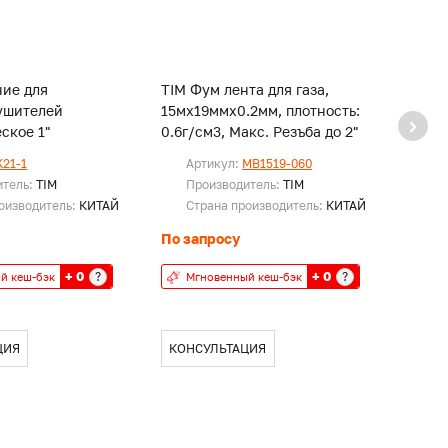
ние для
TIM Фум лента для газа,
TIM Ф
ушителей
15мх19ммх0.2мм, плотность:
10мх1
ское 1"
0.6г/см3, Макс. Резъба до 2"
K21-1
Артикул:
MB1519-060
Ар
итель:
TIM
Производитель:
TIM
Пр
оизводитель:
КИТАЙ
Страна производитель:
КИТАЙ
Ст
По запросу
По за
+ 0
+ 0
?
?
й кеш-бэк
Мгновенный кеш-бэк
Мг
ЦИЯ
КОНСУЛЬТАЦИЯ
КОН