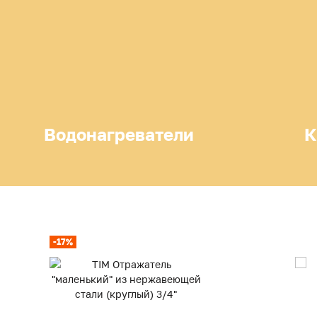
Водонагреватели
К
-17%