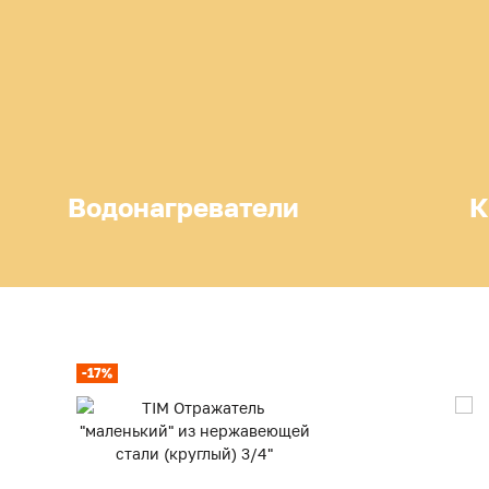
Водонагреватели
К
-17%