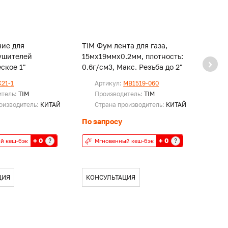
ние для
TIM Фум лента для газа,
TIM Ф
ушителей
15мх19ммх0.2мм, плотность:
10мх1
ское 1"
0.6г/см3, Макс. Резъба до 2"
K21-1
Артикул:
MB1519-060
Ар
итель:
TIM
Производитель:
TIM
Пр
оизводитель:
КИТАЙ
Страна производитель:
КИТАЙ
Ст
По запросу
По за
+ 0
+ 0
?
?
й кеш-бэк
Мгновенный кеш-бэк
Мг
ЦИЯ
КОНСУЛЬТАЦИЯ
КОН