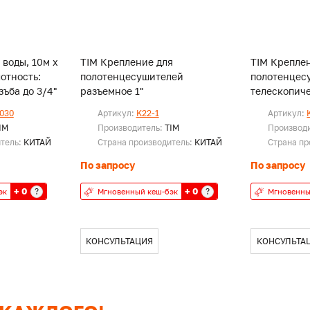
 воды, 10м х
TIM Крепление для
TIM Крепле
лотность:
полотенцесушителей
полотенцес
с. Резъба до 3/4"
разъемное 1"
телескопиче
030
Артикул:
K22-1
Артикул:
IM
Производитель:
TIM
Производ
итель:
КИТАЙ
Страна производитель:
КИТАЙ
Страна пр
По запросу
По запросу
+ 0
+ 0
?
?
эк
Мгновенный кеш-бэк
Мгновенны
КОНСУЛЬТАЦИЯ
КОНСУЛЬТА