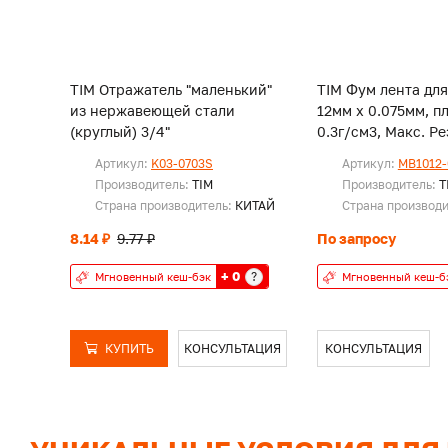
TIM Отражатель "маленький"
TIM Фум лента для
из нержавеющей стали
12мм х 0.075мм, п
(круглый) 3/4"
0.3г/см3, Мак
Артикул:
K03-0703S
Артикул:
MB1012-
Производитель:
TIM
Производитель:
T
Страна производитель:
КИТАЙ
Страна производ
8.14 ₽
9.77 ₽
По запросу
+ 0
?
Мгновенный кеш-бэк
Мгновенный кеш-б
КУПИТЬ
КОНСУЛЬТАЦИЯ
КОНСУЛЬТАЦИЯ